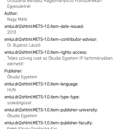
Oroszlányi Bányász Hagyományőrző Fúvószenekari
Egyesületnél
Author
Nagy Máté
xmlui.dri2xhtml.METS-1.0.item-date-issued
2013
xmlui.dri2xhtml.METS-1.0.item-contributor-advisor
Dr. Bujdosó László
xmlui.dri2xhtml.METS-1.0.item-rights-access
Teljes szöveg csak az Óbudai Egyetem IP tartományában
elérhető!
Publisher
Óbudai Egyetem
xmlui.dri2xhtml.METS-1.0.item-language
HUN
xmlui.dri2xhtml.METS-1.0.item-type-type
szakdolgozat
xmlui.dri2xhtml.METS-1.0.item-publisher-university
Óbudai Egyetem
xmlui.dri2xhtml.METS-1.0.item-publisher-faculty
Keleti Károly Gazdasági Kar