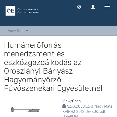
Toggl
navig
View Item
Humánerőforrás
menedzsment és
eszközgazdálkodás az
Oroszlányi Bányász
Hagyományőrző
Fúvószenekari Egyesületnél
View/
Open
SZAKDOLGOZAT Nagy Máté
XVINR3 2012 OE-KGK .pdf
(1.469Mb)