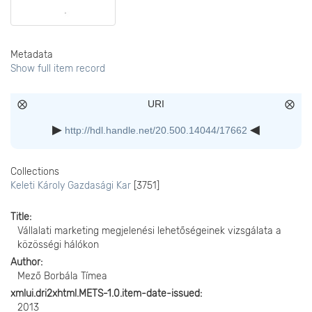
Metadata
Show full item record
URI
http://hdl.handle.net/20.500.14044/17662
Collections
Keleti Károly Gazdasági Kar
[3751]
Title
Vállalati marketing megjelenési lehetőségeinek vizsgálata a
közösségi hálókon
Author
Mező Borbála Tímea
xmlui.dri2xhtml.METS-1.0.item-date-issued
2013