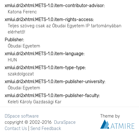
xmlui.dri2xhtml.METS-1.0.item-contributor-advisor
Katona Ferenc
xmlui.dri2xhtml.METS-1.0.item-rights-access
Teljes szöveg csak az Óbudai Egyetem IP tartományában
elérhető!
Publisher
Óbudai Egyetem
xmlui.dri2xhtml.METS-1.0.item-language
HUN
xmlui.dri2xhtml.METS-1.0.item-type-type
szakdolgozat
xmlui.dri2xhtml.METS-1.0.item-publisher-university
Óbudai Egyetem
xmlui.dri2xhtml.METS-1.0.item-publisher-faculty
Keleti Károly Gazdasági Kar
DSpace software
Theme by
copyright © 2002-2016
DuraSpace
Contact Us
|
Send Feedback