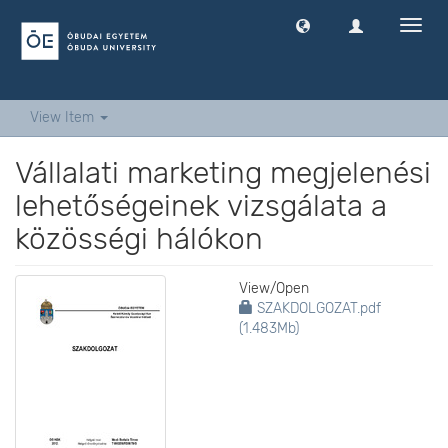
Toggl
navig
View Item
Vállalati marketing megjelenési
lehetőségeinek vizsgálata a
közösségi hálókon
View/
Open
SZAKDOLGOZAT.pdf
(1.483Mb)