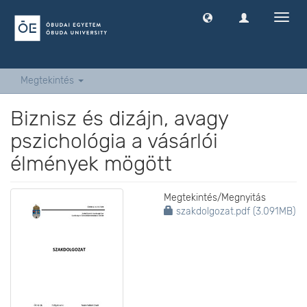
Navig
ki
-
és
bekap
Megtekintés
Biznisz és dizájn, avagy
pszichológia a vásárlói
élmények mögött
Megtekintés/
Megnyitás
szakdolgozat.pdf (3.091MB)