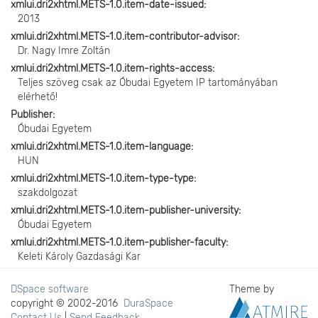
xmlui.dri2xhtml.METS-1.0.item-date-issued
2013
xmlui.dri2xhtml.METS-1.0.item-contributor-advisor
Dr. Nagy Imre Zoltán
xmlui.dri2xhtml.METS-1.0.item-rights-access
Teljes szöveg csak az Óbudai Egyetem IP tartományában
elérhető!
Publisher
Óbudai Egyetem
xmlui.dri2xhtml.METS-1.0.item-language
HUN
xmlui.dri2xhtml.METS-1.0.item-type-type
szakdolgozat
xmlui.dri2xhtml.METS-1.0.item-publisher-university
Óbudai Egyetem
xmlui.dri2xhtml.METS-1.0.item-publisher-faculty
Keleti Károly Gazdasági Kar
DSpace software
Theme by
copyright © 2002-2016
DuraSpace
Contact Us
|
Send Feedback