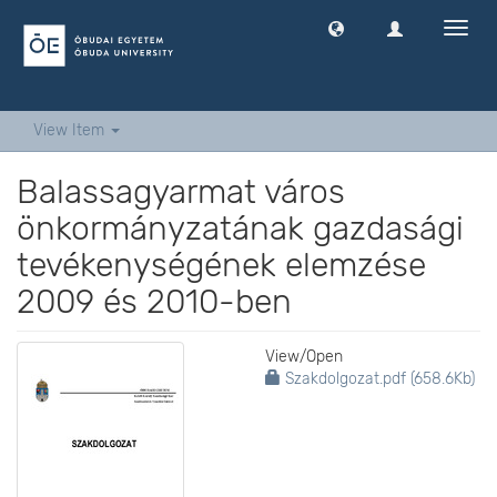
Toggl
navig
View Item
Balassagyarmat város
önkormányzatának gazdasági
tevékenységének elemzése
2009 és 2010-ben
View/
Open
Szakdolgozat.pdf (658.6Kb)