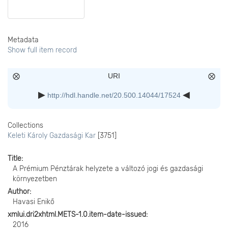
Metadata
Show full item record
URI
http://hdl.handle.net/20.500.14044/17524
Collections
Keleti Károly Gazdasági Kar
[3751]
Title
A Prémium Pénztárak helyzete a változó jogi és gazdasági
környezetben
Author
Havasi Enikő
xmlui.dri2xhtml.METS-1.0.item-date-issued
2016