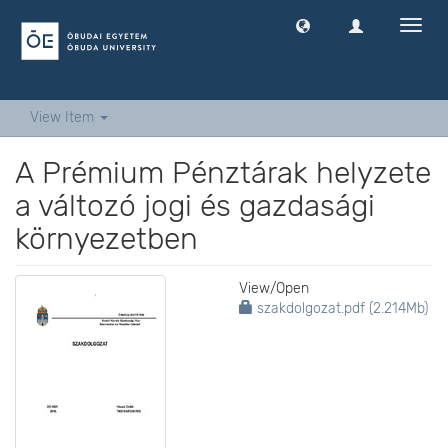
Toggl
navig
View Item
A Prémium Pénztárak helyzete
a változó jogi és gazdasági
környezetben
View/
Open
szakdolgozat.pdf (2.214Mb)