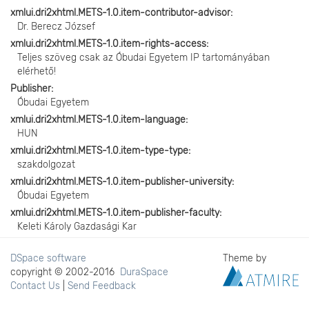
xmlui.dri2xhtml.METS-1.0.item-contributor-advisor
Dr. Berecz József
xmlui.dri2xhtml.METS-1.0.item-rights-access
Teljes szöveg csak az Óbudai Egyetem IP tartományában
elérhető!
Publisher
Óbudai Egyetem
xmlui.dri2xhtml.METS-1.0.item-language
HUN
xmlui.dri2xhtml.METS-1.0.item-type-type
szakdolgozat
xmlui.dri2xhtml.METS-1.0.item-publisher-university
Óbudai Egyetem
xmlui.dri2xhtml.METS-1.0.item-publisher-faculty
Keleti Károly Gazdasági Kar
DSpace software
Theme by
copyright © 2002-2016
DuraSpace
Contact Us
|
Send Feedback