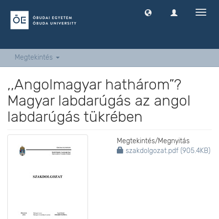
Navig
ki
-
és
bekap
Megtekintés
,,Angolmagyar hathárom”?
Magyar labdarúgás az angol
labdarúgás tükrében
Megtekintés/
Megnyitás
szakdolgozat.pdf (905.4KB)