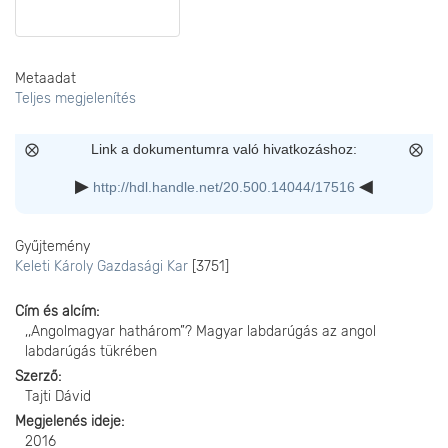
Metaadat
Teljes megjelenítés
Link a dokumentumra való hivatkozáshoz:
http://hdl.handle.net/20.500.14044/17516
Gyűjtemény
Keleti Károly Gazdasági Kar
[3751]
Cím és alcím
,,Angolmagyar hathárom”? Magyar labdarúgás az angol
labdarúgás tükrében
Szerző
Tajti Dávid
Megjelenés ideje
2016