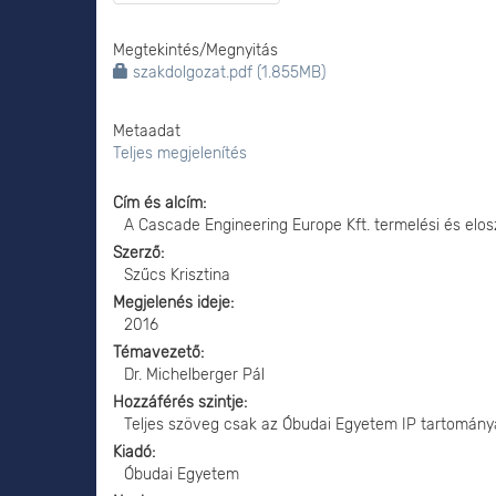
Megtekintés/
Megnyitás
szakdolgozat.pdf (1.855MB)
Metaadat
Teljes megjelenítés
Cím és alcím
A Cascade Engineering Europe Kft. termelési és elos
Szerző
Szűcs Krisztina
Megjelenés ideje
2016
Témavezető
Dr. Michelberger Pál
Hozzáférés szintje
Teljes szöveg csak az Óbudai Egyetem IP tartomány
Kiadó
Óbudai Egyetem