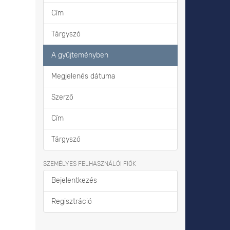
Cím
Tárgyszó
A gyűjteményben
Megjelenés dátuma
Szerző
Cím
Tárgyszó
SZEMÉLYES FELHASZNÁLÓI FIÓK
Bejelentkezés
Regisztráció