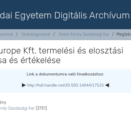
dai Egyetem Digitális Archívum
lgozatok
Szakdolgozatok
Keleti Károly Gazdasági Kar
Megteki
ope Kft. termelési és elosztási
a és értékelése
Link a dokumentumra való hivatkozáshoz:
http://hdl.handle.net/20.500.14044/17515
ény
ároly Gazdasági Kar
[3751]