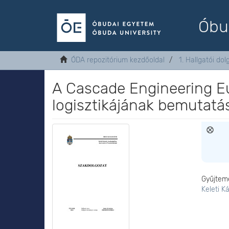
Óbu
ÓDA repozitórium kezdőoldal
1. Hallgatói do
A Cascade Engineering Eur
logisztikájának bemutatás
Gyűjtem
Keleti K