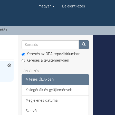
magyar
Bejelentkezés
ntés
Keresés az ÓDA repozitóriumban
Keresés a gyűjteményben
BÖNGÉSZÉS
A teljes ÓDA-ban
Kategóriák és gyűjtemények
Megjelenés dátuma
Szerző