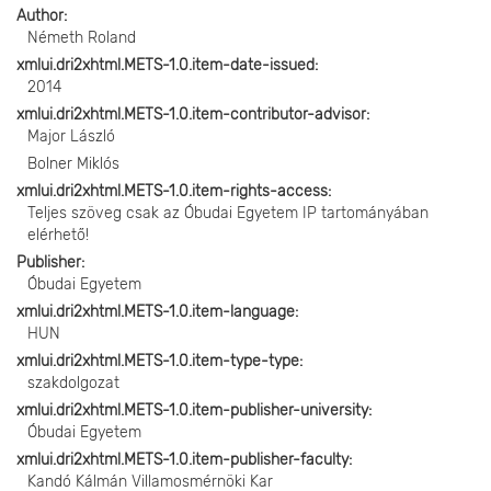
Author
Németh Roland
xmlui.dri2xhtml.METS-1.0.item-date-issued
2014
xmlui.dri2xhtml.METS-1.0.item-contributor-advisor
Major László
Bolner Miklós
xmlui.dri2xhtml.METS-1.0.item-rights-access
Teljes szöveg csak az Óbudai Egyetem IP tartományában
elérhető!
Publisher
Óbudai Egyetem
xmlui.dri2xhtml.METS-1.0.item-language
HUN
xmlui.dri2xhtml.METS-1.0.item-type-type
szakdolgozat
xmlui.dri2xhtml.METS-1.0.item-publisher-university
Óbudai Egyetem
xmlui.dri2xhtml.METS-1.0.item-publisher-faculty
Kandó Kálmán Villamosmérnöki Kar