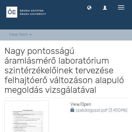
Toggl
navig
View Item
Nagy pontosságú
áramlásmérő laboratórium
szintérzékelőinek tervezése
felhajtóerő változáson alapuló
megoldás vizsgálatával
View/
Open
szakdolgozat.pdf (3.400Mb)