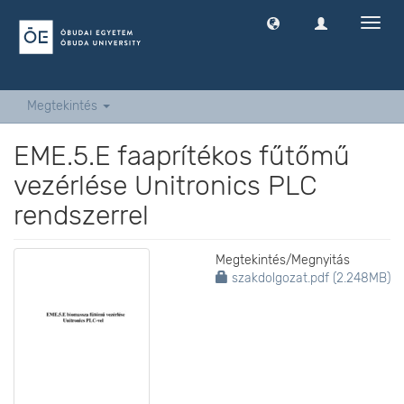
Navig
ki
-
és
bekap
Megtekintés
EME.5.E faaprítékos fűtőmű
vezérlése Unitronics PLC
rendszerrel
Megtekintés/
Megnyitás
szakdolgozat.pdf (2.248MB)