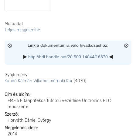
Metaadat
Teljes megjelenítés
Link a dokumentumra való hivatkozáshoz:
http://hdl.handle.net/20.500.14044/16870
Gyűjtemény
Kandó Kálmán Villamosmérnöki Kar
[4070]
Cím és alcím
EME.5.E faaprítékos fűtőmű vezérlése Unitronics PLC
rendszerrel
Szerző
Horváth Dániel György
Megjelenés ideje
2014