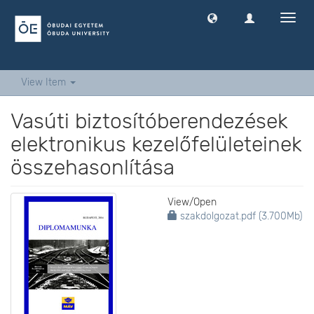
Toggl
navig
View Item
Vasúti biztosítóberendezések
elektronikus kezelőfelületeinek
összehasonlítása
View/
Open
szakdolgozat.pdf (3.700Mb)