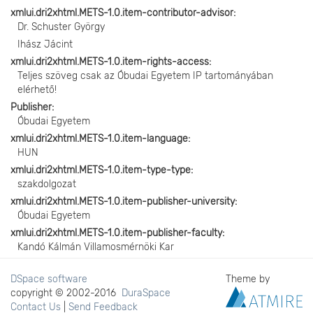
xmlui.dri2xhtml.METS-1.0.item-contributor-advisor
Dr. Schuster György
Ihász Jácint
xmlui.dri2xhtml.METS-1.0.item-rights-access
Teljes szöveg csak az Óbudai Egyetem IP tartományában
elérhető!
Publisher
Óbudai Egyetem
xmlui.dri2xhtml.METS-1.0.item-language
HUN
xmlui.dri2xhtml.METS-1.0.item-type-type
szakdolgozat
xmlui.dri2xhtml.METS-1.0.item-publisher-university
Óbudai Egyetem
xmlui.dri2xhtml.METS-1.0.item-publisher-faculty
Kandó Kálmán Villamosmérnöki Kar
DSpace software
Theme by
copyright © 2002-2016
DuraSpace
Contact Us
|
Send Feedback