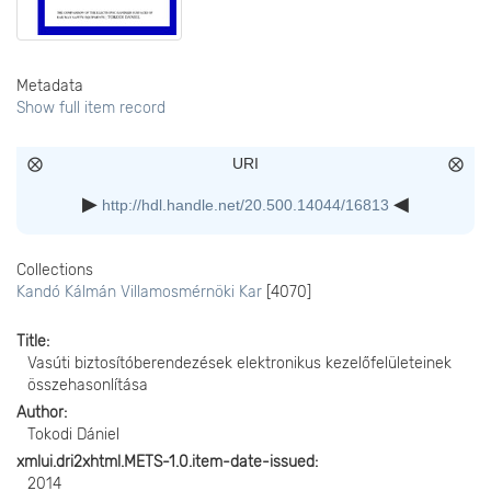
Metadata
Show full item record
URI
http://hdl.handle.net/20.500.14044/16813
Collections
Kandó Kálmán Villamosmérnöki Kar
[4070]
Title
Vasúti biztosítóberendezések elektronikus kezelőfelületeinek
összehasonlítása
Author
Tokodi Dániel
xmlui.dri2xhtml.METS-1.0.item-date-issued
2014