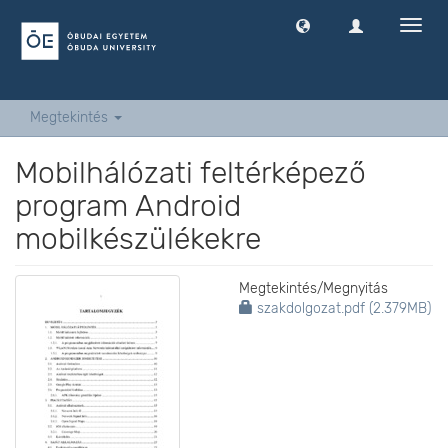
Navig
ki
-
és
bekap
Megtekintés
Mobilhálózati feltérképező
program Android
mobilkészülékekre
Megtekintés/
Megnyitás
szakdolgozat.pdf (2.379MB)