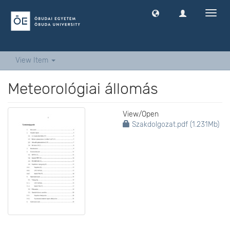
Toggl
navig
View Item
Meteorológiai állomás
View/
Open
Szakdolgozat.pdf (1.231Mb)