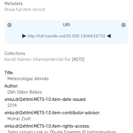
Metadata
Show full item record
URI
http://hdl.handle.net/20.500.14044/16732
Collections
Kandó Kálmán Villamosmérnöki Kar
[4070]
Title
Meteorológiai állomás
Author
Oláh Gábor Balázs
xmlui.dri2xhtml.METS-1.0.item-date-issued
2014
xmlui.dri2xhtml.METS-1.0.item-contributor-advisor
Molnár Zsolt
xmlui.dri2xhtml.METS-1.0.item-rights-access
Teljes szöveg csak az Óbudai Egyetem IP tartományában