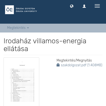
Navig
ki
-
és
bekap
Megtekintés
Irodaház villamos-energia
ellátása
Megtekintés/
Megnyitás
szakdolgozat.pdf (1.408MB)