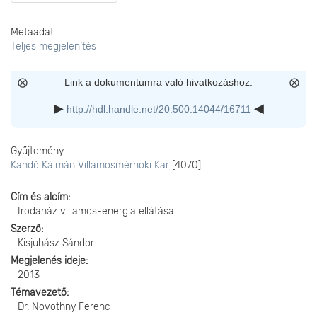
Metaadat
Teljes megjelenítés
Link a dokumentumra való hivatkozáshoz:
http://hdl.handle.net/20.500.14044/16711
Gyűjtemény
Kandó Kálmán Villamosmérnöki Kar
[4070]
Cím és alcím
Irodaház villamos-energia ellátása
Szerző
Kisjuhász Sándor
Megjelenés ideje
2013
Témavezető
Dr. Novothny Ferenc