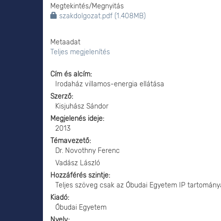
Megtekintés/
Megnyitás
szakdolgozat.pdf (1.408MB)
Metaadat
Teljes megjelenítés
Cím és alcím
Irodaház villamos-energia ellátása
Szerző
Kisjuhász Sándor
Megjelenés ideje
2013
Témavezető
Dr. Novothny Ferenc
Vadász László
Hozzáférés szintje
Teljes szöveg csak az Óbudai Egyetem IP tartomány
Kiadó
Óbudai Egyetem
Nyelv