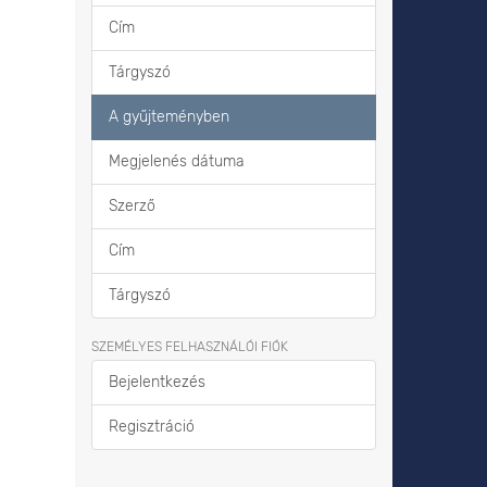
Cím
Tárgyszó
A gyűjteményben
Megjelenés dátuma
Szerző
Cím
Tárgyszó
SZEMÉLYES FELHASZNÁLÓI FIÓK
Bejelentkezés
Regisztráció