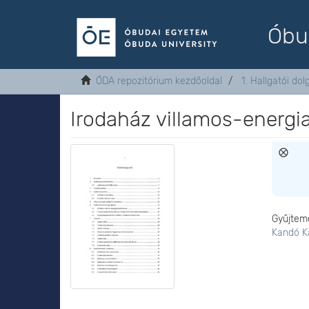
Óbu
ÓDA repozitórium kezdőoldal
1. Hallgatói do
Irodaház villamos-energia
Gyűjtem
Kandó K