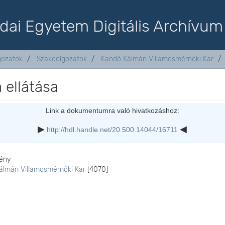
dai Egyetem Digitális Archívum
lgozatok
Szakdolgozatok
Kandó Kálmán Villamosmérnöki Kar
 ellátása
Link a dokumentumra való hivatkozáshoz:
http://hdl.handle.net/20.500.14044/16711
ény
álmán Villamosmérnöki Kar
[4070]