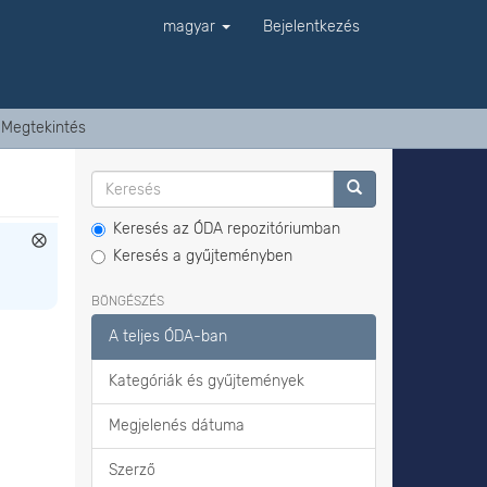
magyar
Bejelentkezés
Megtekintés
Keresés az ÓDA repozitóriumban
Keresés a gyűjteményben
BÖNGÉSZÉS
A teljes ÓDA-ban
Kategóriák és gyűjtemények
Megjelenés dátuma
Szerző