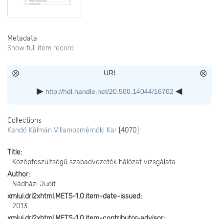
Metadata
Show full item record
URI
http://hdl.handle.net/20.500.14044/16702
Collections
Kandó Kálmán Villamosmérnöki Kar
[4070]
Title
Középfeszültségű szabadvezeték hálózat vizsgálata
Author
Nádházi Judit
xmlui.dri2xhtml.METS-1.0.item-date-issued
2013
xmlui.dri2xhtml.METS-1.0.item-contributor-advisor