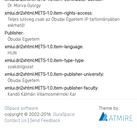
Dr. Morva György
xmlui.dri2xhtml.METS-1.0.item-rights-access
Teljes szöveg csak az Óbudai Egyetem IP tartományában
elérhető!
Publisher
Óbudai Egyetem
xmlui.dri2xhtml.METS-1.0.item-language
HUN
xmlui.dri2xhtml.METS-1.0.item-type-type
szakdolgozat
xmlui.dri2xhtml.METS-1.0.item-publisher-university
Óbudai Egyetem
xmlui.dri2xhtml.METS-1.0.item-publisher-faculty
Kandó Kálmán Villamosmérnöki Kar
DSpace software
Theme by
copyright © 2002-2016
DuraSpace
Contact Us
|
Send Feedback