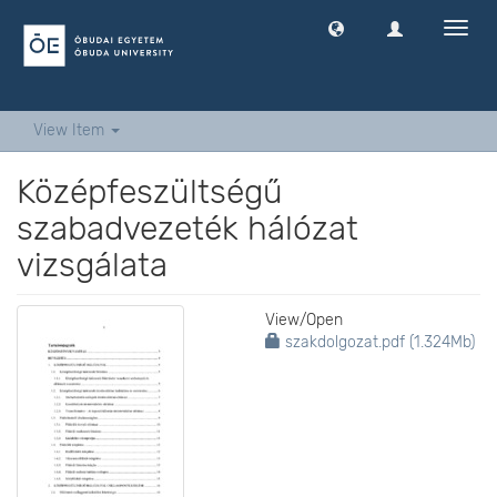
Toggl
navig
View Item
Középfeszültségű
szabadvezeték hálózat
vizsgálata
View/
Open
szakdolgozat.pdf (1.324Mb)