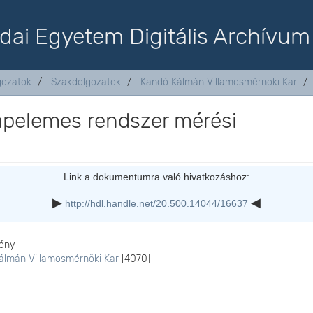
dai Egyetem Digitális Archívum
lgozatok
Szakdolgozatok
Kandó Kálmán Villamosmérnöki Kar
apelemes rendszer mérési
Link a dokumentumra való hivatkozáshoz:
http://hdl.handle.net/20.500.14044/16637
ény
álmán Villamosmérnöki Kar
[4070]