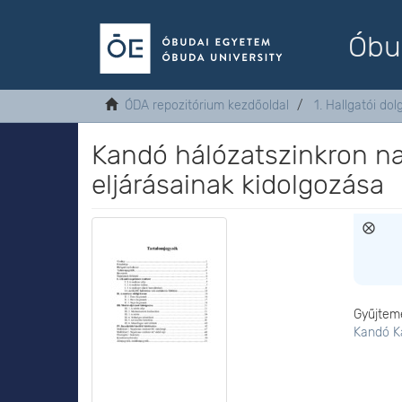
Óbu
ÓDA repozitórium kezdőoldal
1. Hallgatói do
Kandó hálózatszinkron n
eljárásainak kidolgozása
Gyűjtem
Kandó K