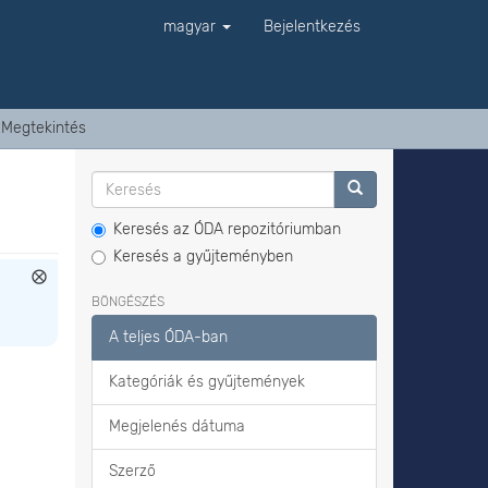
magyar
Bejelentkezés
Megtekintés
Keresés az ÓDA repozitóriumban
Keresés a gyűjteményben
BÖNGÉSZÉS
A teljes ÓDA-ban
Kategóriák és gyűjtemények
Megjelenés dátuma
Szerző