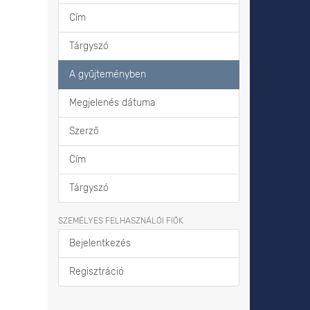
Cím
Tárgyszó
A gyűjteményben
Megjelenés dátuma
Szerző
Cím
Tárgyszó
SZEMÉLYES FELHASZNÁLÓI FIÓK
Bejelentkezés
Regisztráció