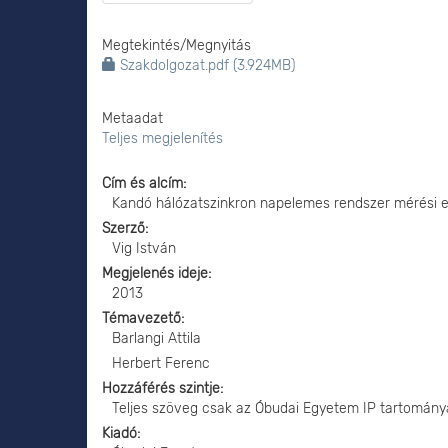
Megtekintés/
Megnyitás
Szakdolgozat.pdf (3.924MB)
Metaadat
Teljes megjelenítés
Cím és alcím
Kandó hálózatszinkron napelemes rendszer mérési e
Szerző
Vig István
Megjelenés ideje
2013
Témavezető
Barlangi Attila
Herbert Ferenc
Hozzáférés szintje
Teljes szöveg csak az Óbudai Egyetem IP tartomány
Kiadó