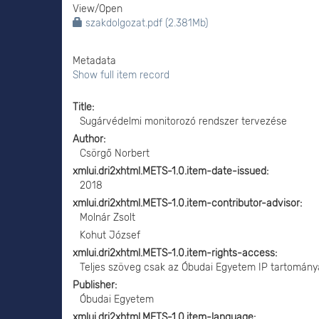
View/
Open
szakdolgozat.pdf (2.381Mb)
Metadata
Show full item record
Title
Sugárvédelmi monitorozó rendszer tervezése
Author
Csörgő Norbert
xmlui.dri2xhtml.METS-1.0.item-date-issued
2018
xmlui.dri2xhtml.METS-1.0.item-contributor-advisor
Molnár Zsolt
Kohut József
xmlui.dri2xhtml.METS-1.0.item-rights-access
Teljes szöveg csak az Óbudai Egyetem IP tartomány
Publisher
Óbudai Egyetem
xmlui.dri2xhtml.METS-1.0.item-language