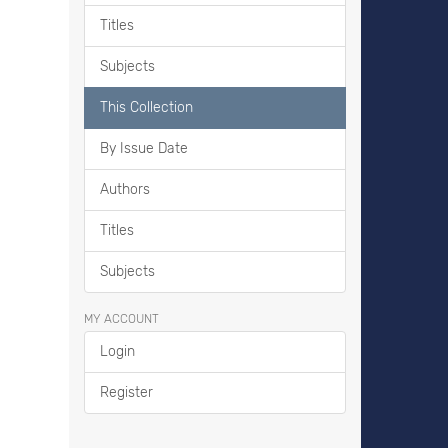
Titles
Subjects
This Collection
By Issue Date
Authors
Titles
Subjects
MY ACCOUNT
Login
Register