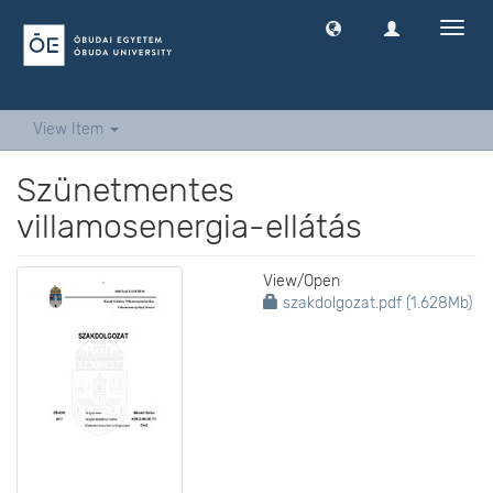
Toggl
navig
View Item
Szünetmentes
villamosenergia-ellátás
View/
Open
szakdolgozat.pdf (1.628Mb)