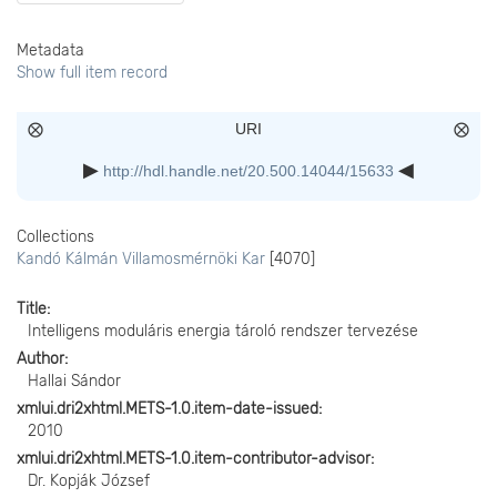
Metadata
Show full item record
URI
http://hdl.handle.net/20.500.14044/15633
Collections
Kandó Kálmán Villamosmérnöki Kar
[4070]
Title
Intelligens moduláris energia tároló rendszer tervezése
Author
Hallai Sándor
xmlui.dri2xhtml.METS-1.0.item-date-issued
2010
xmlui.dri2xhtml.METS-1.0.item-contributor-advisor
Dr. Kopják József