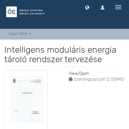
Toggl
navig
View Item
Intelligens moduláris energia
tároló rendszer tervezése
View/
Open
szakdolgozat.pdf (2.336Mb)