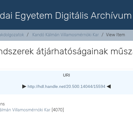
dai Egyetem Digitális Archívum
akdolgozatok
Kandó Kálmán Villamosmérnöki Kar
View Item
ndszerek átjárhatóságainak műsz
URI
http://hdl.handle.net/20.500.14044/15594
ons
álmán Villamosmérnöki Kar
[4070]