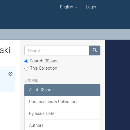
English
Login
aki
Search DSpace
This Collection
BROWSE
All of DSpace
Communities & Collections
By Issue Date
Authors