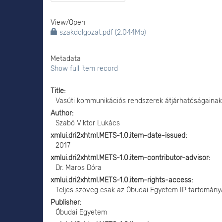
View/
Open
szakdolgozat.pdf (2.044Mb)
Metadata
Show full item record
Title
Vasúti kommunikációs rendszerek átjárhatóságainak
Author
Szabó Viktor Lukács
xmlui.dri2xhtml.METS-1.0.item-date-issued
2017
xmlui.dri2xhtml.METS-1.0.item-contributor-advisor
Dr. Maros Dóra
xmlui.dri2xhtml.METS-1.0.item-rights-access
Teljes szöveg csak az Óbudai Egyetem IP tartomány
Publisher
Óbudai Egyetem