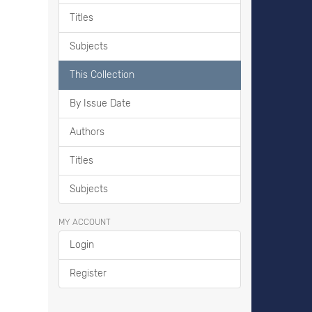
Titles
Subjects
This Collection
By Issue Date
Authors
Titles
Subjects
MY ACCOUNT
Login
Register