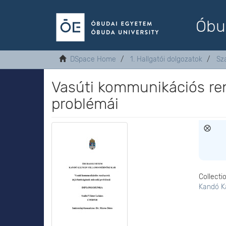
Óbu
DSpace Home
1. Hallgatói dolgozatok
Sz
Vasúti kommunikációs re
problémái
Collecti
Kandó K