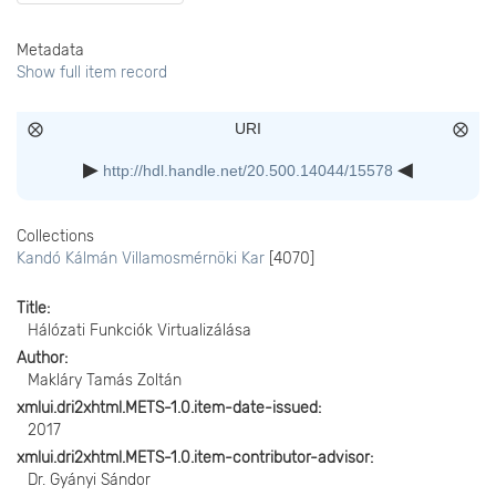
Metadata
Show full item record
URI
http://hdl.handle.net/20.500.14044/15578
Collections
Kandó Kálmán Villamosmérnöki Kar
[4070]
Title
Hálózati Funkciók Virtualizálása
Author
Makláry Tamás Zoltán
xmlui.dri2xhtml.METS-1.0.item-date-issued
2017
xmlui.dri2xhtml.METS-1.0.item-contributor-advisor
Dr. Gyányi Sándor