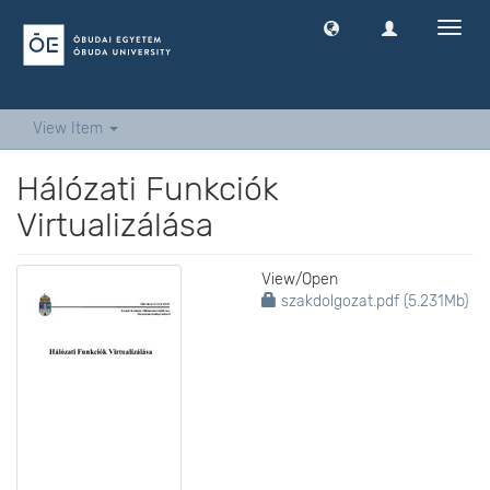
Toggl
navig
View Item
Hálózati Funkciók
Virtualizálása
View/
Open
szakdolgozat.pdf (5.231Mb)