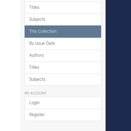
Titles
Subjects
This Collection
By Issue Date
Authors
Titles
Subjects
MY ACCOUNT
Login
Register