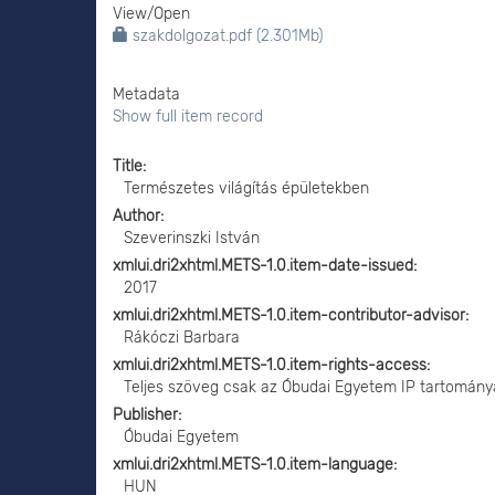
View/
Open
szakdolgozat.pdf (2.301Mb)
Metadata
Show full item record
Title
Természetes világítás épületekben
Author
Szeverinszki István
xmlui.dri2xhtml.METS-1.0.item-date-issued
2017
xmlui.dri2xhtml.METS-1.0.item-contributor-advisor
Rákóczi Barbara
xmlui.dri2xhtml.METS-1.0.item-rights-access
Teljes szöveg csak az Óbudai Egyetem IP tartomány
Publisher
Óbudai Egyetem
xmlui.dri2xhtml.METS-1.0.item-language
HUN