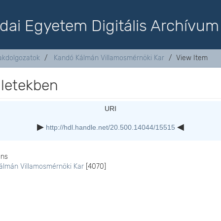
dai Egyetem Digitális Archívum
akdolgozatok
Kandó Kálmán Villamosmérnöki Kar
View Item
ületekben
URI
http://hdl.handle.net/20.500.14044/15515
ons
álmán Villamosmérnöki Kar
[4070]