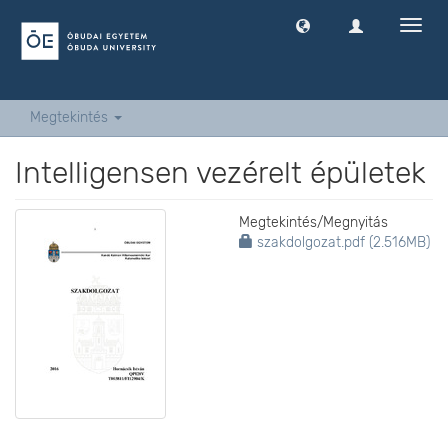
Navig
ki
-
és
bekap
Megtekintés
Intelligensen vezérelt épületek
Megtekintés/
Megnyitás
szakdolgozat.pdf (2.516MB)