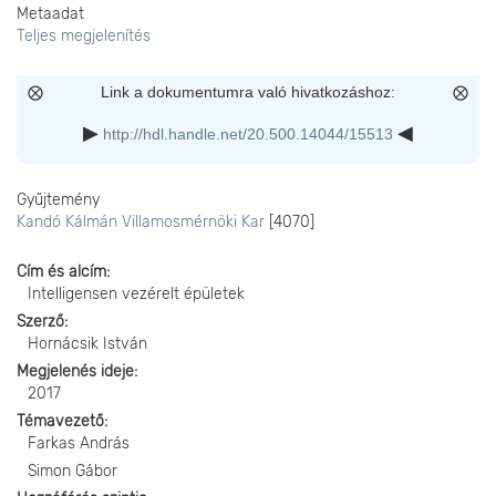
Metaadat
Teljes megjelenítés
Link a dokumentumra való hivatkozáshoz:
http://hdl.handle.net/20.500.14044/15513
Gyűjtemény
Kandó Kálmán Villamosmérnöki Kar
[4070]
Cím és alcím
Intelligensen vezérelt épületek
Szerző
Hornácsik István
Megjelenés ideje
2017
Témavezető
Farkas András
Simon Gábor