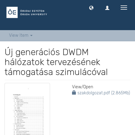
Toggl
navig
View Item
Új generációs DWDM
hálózatok tervezésének
támogatása szimulácóval
View/
Open
szakdolgozat.pdf (2.865Mb)