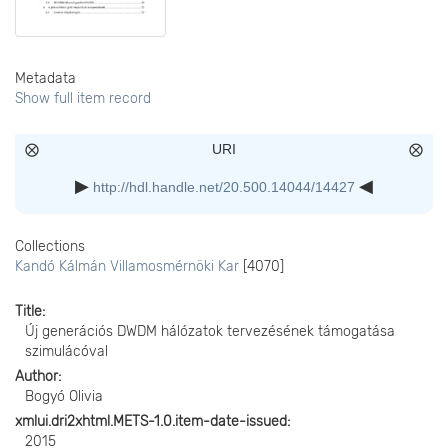
Metadata
Show full item record
URI
http://hdl.handle.net/20.500.14044/14427
Collections
Kandó Kálmán Villamosmérnöki Kar
[4070]
Title
Új generációs DWDM hálózatok tervezésének támogatása
szimulácóval
Author
Bogyó Olivia
xmlui.dri2xhtml.METS-1.0.item-date-issued
2015