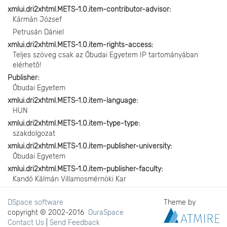
xmlui.dri2xhtml.METS-1.0.item-contributor-advisor
Kármán József
Petrusán Dániel
xmlui.dri2xhtml.METS-1.0.item-rights-access
Teljes szöveg csak az Óbudai Egyetem IP tartományában
elérhető!
Publisher
Óbudai Egyetem
xmlui.dri2xhtml.METS-1.0.item-language
HUN
xmlui.dri2xhtml.METS-1.0.item-type-type
szakdolgozat
xmlui.dri2xhtml.METS-1.0.item-publisher-university
Óbudai Egyetem
xmlui.dri2xhtml.METS-1.0.item-publisher-faculty
Kandó Kálmán Villamosmérnöki Kar
DSpace software
Theme by
copyright © 2002-2016
DuraSpace
Contact Us
|
Send Feedback