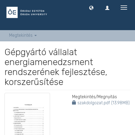
Navig
ki
-
és
bekap
Megtekintés
Gépgyártó vállalat
energiamenedzsment
rendszerének fejlesztése,
korszerűsítése
Megtekintés/
Megnyitás
szakdolgozat.pdf (13.98MB)