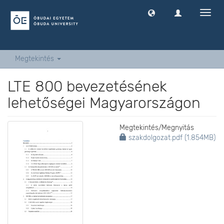
Navig
ki
-
és
bekap
Megtekintés
LTE 800 bevezetésének
lehetőségei Magyarországon
Megtekintés/
Megnyitás
szakdolgozat.pdf (1.854MB)