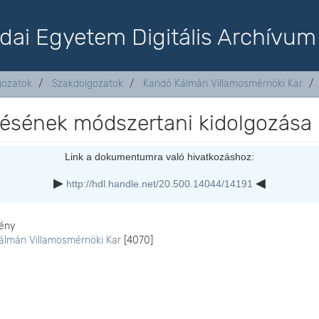
dai Egyetem Digitális Archívum
lgozatok
Szakdolgozatok
Kandó Kálmán Villamosmérnöki Kar
zésének módszertani kidolgozása
Link a dokumentumra való hivatkozáshoz:
http://hdl.handle.net/20.500.14044/14191
ény
álmán Villamosmérnöki Kar
[4070]