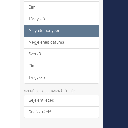
Cím
Tárgyszó
A gyűjteményben
Megjelenés dátuma
Szerző
Cím
Tárgyszó
SZEMÉLYES FELHASZNÁLÓI FIÓK
Bejelentkezés
Regisztráció