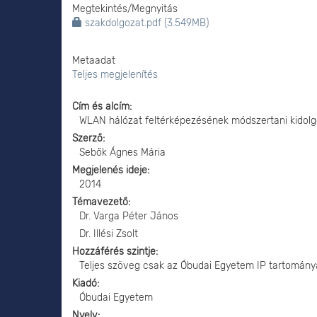
Megtekintés/
Megnyitás
szakdolgozat.pdf (3.549MB)
Metaadat
Teljes megjelenítés
Cím és alcím
WLAN hálózat feltérképezésének módszertani kidol
Szerző
Sebők Ágnes Mária
Megjelenés ideje
2014
Témavezető
Dr. Varga Péter János
Dr. Illési Zsolt
Hozzáférés szintje
Teljes szöveg csak az Óbudai Egyetem IP tartomány
Kiadó
Óbudai Egyetem
Nyelv