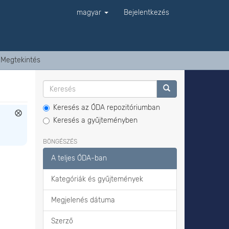
magyar
Bejelentkezés
Megtekintés
Keresés az ÓDA repozitóriumban
Keresés a gyűjteményben
BÖNGÉSZÉS
A teljes ÓDA-ban
Kategóriák és gyűjtemények
Megjelenés dátuma
Szerző