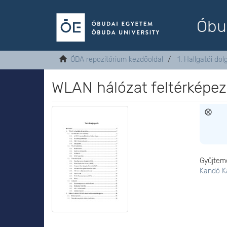
Óbu
ÓDA repozitórium kezdőoldal
1. Hallgatói do
WLAN hálózat feltérképe
Gyűjtem
Kandó K