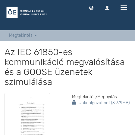
Navig
ki
-
és
bekap
Megtekintés
Az IEC 61850-es
kommunikáció megvalósítása
és a GOOSE üzenetek
szimulálása
Megtekintés/
Megnyitás
szakdolgozat.pdf (3.979MB)