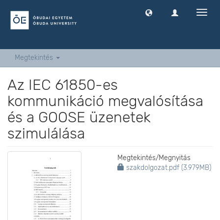
Navig
ki
-
és
bekap
Megtekintés
Az IEC 61850-es
kommunikáció megvalósítása
és a GOOSE üzenetek
szimulálása
Megtekintés/
Megnyitás
szakdolgozat.pdf (3.979MB)