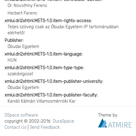
Dr. Novothny Ferenc
Herbert Ferenc
xmlui.dri2xhtml.METS-1.0.item-rights-access
Teljes szöveg csak az Óbudai Egyetem IP tartományában
elérhető!
Publisher
Óbudai Egyetem
xmlui.dri2xhtml.METS-1.0.item-language
HUN
xmlui.dri2xhtml.METS-1.0.item-type-type
szakdolgozat
xmlui.dri2xhtml.METS-1.0.item-publisher-university
Óbudai Egyetem
xmlui.dri2xhtml.METS-1.0.item-publisher-faculty
Kandó Kálmán Villamosmérnöki Kar
DSpace software
Theme by
copyright © 2002-2016
DuraSpace
Contact Us
|
Send Feedback