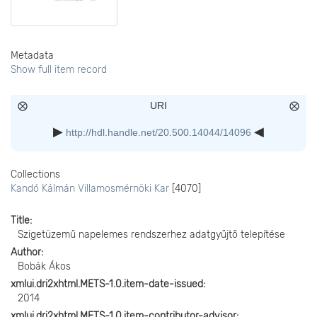
Metadata
Show full item record
URI
http://hdl.handle.net/20.500.14044/14096
Collections
Kandó Kálmán Villamosmérnöki Kar
[4070]
Title
Szigetüzemű napelemes rendszerhez adatgyűjtő telepítése
Author
Bobák Ákos
xmlui.dri2xhtml.METS-1.0.item-date-issued
2014
xmlui.dri2xhtml.METS-1.0.item-contributor-advisor