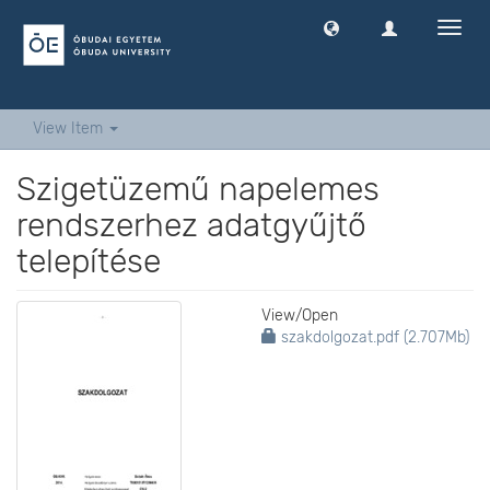
Toggl
navig
View Item
Szigetüzemű napelemes
rendszerhez adatgyűjtő
telepítése
View/
Open
szakdolgozat.pdf (2.707Mb)