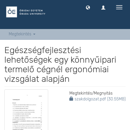
Navig
ki
-
és
bekap
Megtekintés
Egészségfejlesztési
lehetőségek egy könnyűipari
termelő cégnél ergonómiai
vizsgálat alapján
Megtekintés/
Megnyitás
szakdolgozat.pdf (30.55MB)