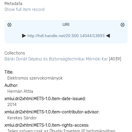
Metadata
Show full item record
URI
http://hdl.handle.net/20.500.14044/13893
Collections
Bánki Donát Gépész és Biztonságtechnikai Mérnöki Kar
[4039]
Title
Elektromos szervokormányok
Author
Hermán Attila
xmlui.dri2xhtml.METS-1.0.item-date-issued
2014
xmlui.dri2xhtml.METS-1.0.item-contributor-advisor
Kerekes Sándor
xmlui.dri2xhtml.METS-1.0.item-rights-access
Teljes szöveg csak az Óbudai Egyetem IP tartományában