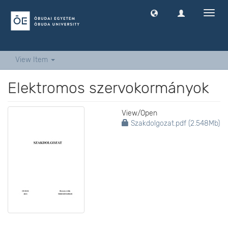
Toggl
navig
View Item
Elektromos szervokormányok
View/
Open
Szakdolgozat.pdf (2.548Mb)