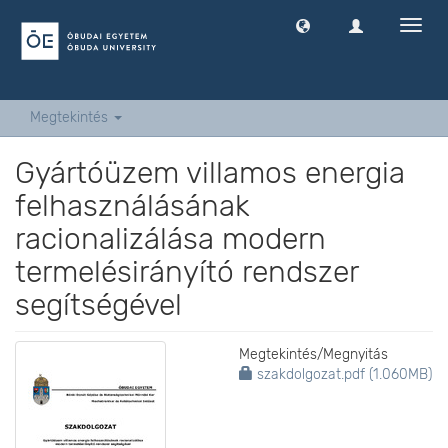
Navig
ki
-
és
bekap
Megtekintés
Gyártóüzem villamos energia
felhasználásának
racionalizálása modern
termelésirányító rendszer
segítségével
Megtekintés/
Megnyitás
szakdolgozat.pdf (1.060MB)