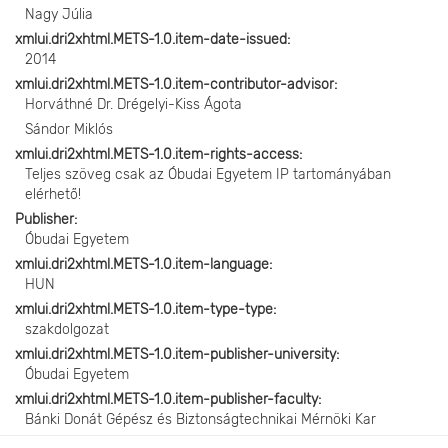
Nagy Júlia
xmlui.dri2xhtml.METS-1.0.item-date-issued
2014
xmlui.dri2xhtml.METS-1.0.item-contributor-advisor
Horváthné Dr. Drégelyi-Kiss Ágota
Sándor Miklós
xmlui.dri2xhtml.METS-1.0.item-rights-access
Teljes szöveg csak az Óbudai Egyetem IP tartományában
elérhető!
Publisher
Óbudai Egyetem
xmlui.dri2xhtml.METS-1.0.item-language
HUN
xmlui.dri2xhtml.METS-1.0.item-type-type
szakdolgozat
xmlui.dri2xhtml.METS-1.0.item-publisher-university
Óbudai Egyetem
xmlui.dri2xhtml.METS-1.0.item-publisher-faculty
Bánki Donát Gépész és Biztonságtechnikai Mérnöki Kar