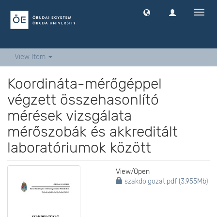
Toggl
navig
View Item
Koordináta-mérőgéppel
végzett összehasonlító
mérések vizsgálata
mérőszobák és akkreditált
laboratóriumok között
View/
Open
szakdolgozat.pdf (3.955Mb)