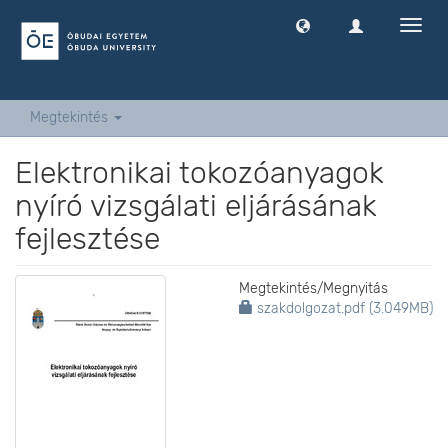
Navig
ki
-
és
bekap
Megtekintés
Elektronikai tokozóanyagok
nyíró vizsgálati eljárásának
fejlesztése
Megtekintés/
Megnyitás
szakdolgozat.pdf (3.049MB)