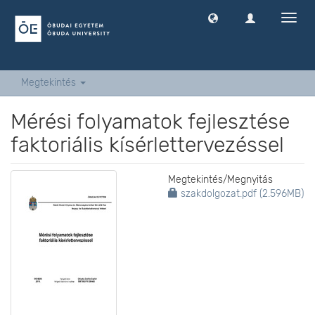
Navig
ki
-
és
bekap
Megtekintés
Mérési folyamatok fejlesztése
faktoriális kísérlettervezéssel
Megtekintés/
Megnyitás
szakdolgozat.pdf (2.596MB)