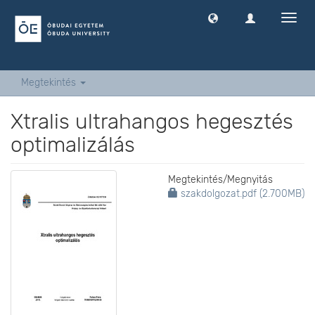
Navig
ki
-
és
bekap
Megtekintés
Xtralis ultrahangos hegesztés
optimalizálás
Megtekintés/
Megnyitás
szakdolgozat.pdf (2.700MB)