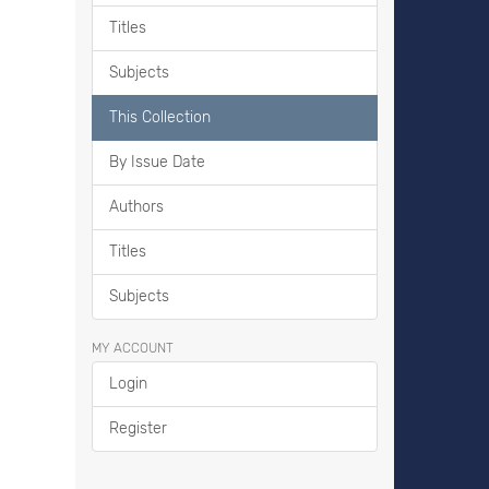
Titles
Subjects
This Collection
By Issue Date
Authors
Titles
Subjects
MY ACCOUNT
Login
Register