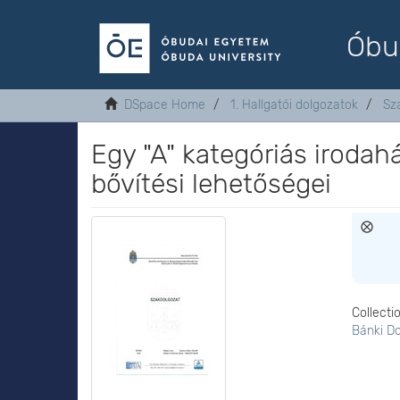
Óbu
DSpace Home
1. Hallgatói dolgozatok
Sz
Egy "A" kategóriás irodahá
bővítési lehetőségei
Collecti
Bánki D