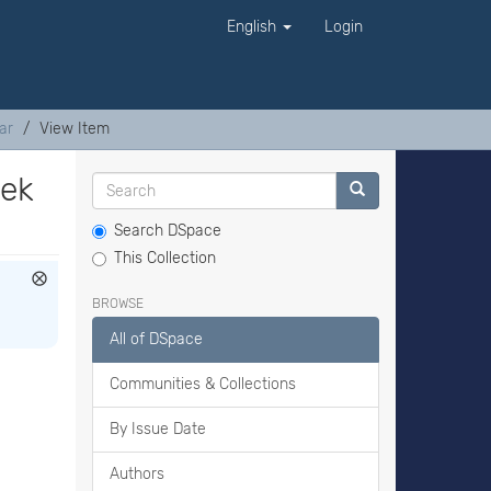
English
Login
ar
View Item
nek
Search DSpace
This Collection
BROWSE
All of DSpace
Communities & Collections
By Issue Date
Authors