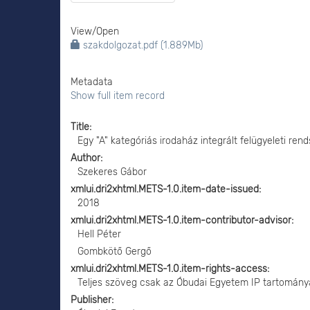
View/
Open
szakdolgozat.pdf (1.889Mb)
Metadata
Show full item record
Title
Egy "A" kategóriás irodaház integrált felügyeleti ren
Author
Szekeres Gábor
xmlui.dri2xhtml.METS-1.0.item-date-issued
2018
xmlui.dri2xhtml.METS-1.0.item-contributor-advisor
Hell Péter
Gombkötő Gergő
xmlui.dri2xhtml.METS-1.0.item-rights-access
Teljes szöveg csak az Óbudai Egyetem IP tartomány
Publisher