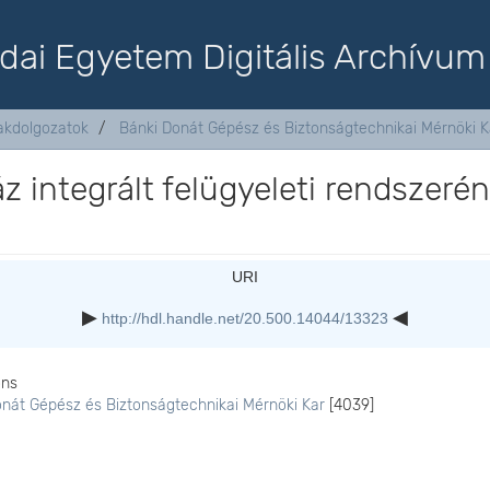
dai Egyetem Digitális Archívum
akdolgozatok
Bánki Donát Gépész és Biztonságtechnikai Mérnöki K
z integrált felügyeleti rendszeré
URI
http://hdl.handle.net/20.500.14044/13323
ons
onát Gépész és Biztonságtechnikai Mérnöki Kar
[4039]