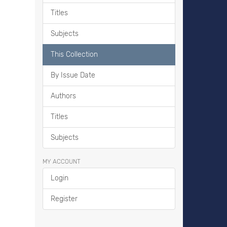
Titles
Subjects
This Collection
By Issue Date
Authors
Titles
Subjects
MY ACCOUNT
Login
Register