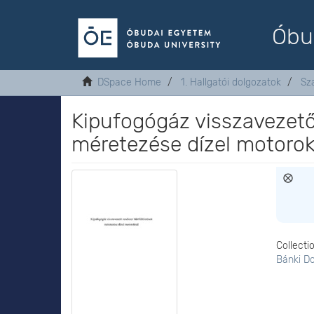
Óbu
DSpace Home
1. Hallgatói dolgozatok
Sz
Kipufogógáz visszavezető
méretezése dízel motorok
Collecti
Bánki D