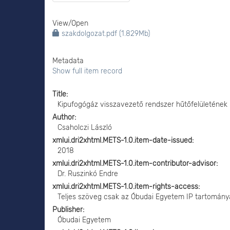
View/
Open
szakdolgozat.pdf (1.829Mb)
Metadata
Show full item record
Title
Kipufogógáz visszavezető rendszer hűtőfelületének
Author
Csaholczi László
xmlui.dri2xhtml.METS-1.0.item-date-issued
2018
xmlui.dri2xhtml.METS-1.0.item-contributor-advisor
Dr. Ruszinkó Endre
xmlui.dri2xhtml.METS-1.0.item-rights-access
Teljes szöveg csak az Óbudai Egyetem IP tartomány
Publisher
Óbudai Egyetem