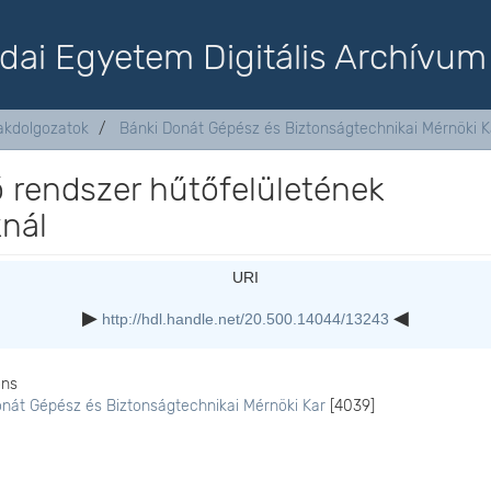
dai Egyetem Digitális Archívum
akdolgozatok
Bánki Donát Gépész és Biztonságtechnikai Mérnöki K
 rendszer hűtőfelületének
nál
URI
http://hdl.handle.net/20.500.14044/13243
ons
onát Gépész és Biztonságtechnikai Mérnöki Kar
[4039]