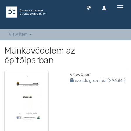
Toggl
navig
View Item
Munkavédelem az
építőiparban
View/
Open
szakdolgozat.pdf (2.963Mb)