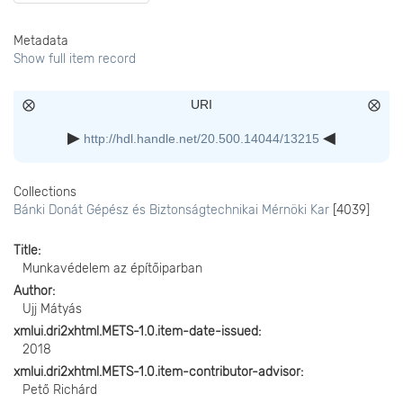
Metadata
Show full item record
URI
http://hdl.handle.net/20.500.14044/13215
Collections
Bánki Donát Gépész és Biztonságtechnikai Mérnöki Kar
[4039]
Title
Munkavédelem az építőiparban
Author
Ujj Mátyás
xmlui.dri2xhtml.METS-1.0.item-date-issued
2018
xmlui.dri2xhtml.METS-1.0.item-contributor-advisor
Pető Richárd