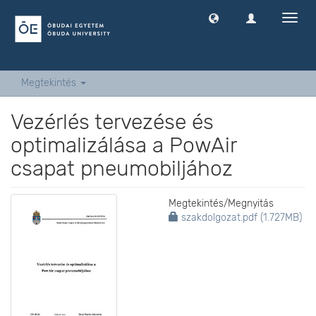
Navig
ki
-
és
bekap
Megtekintés
Vezérlés tervezése és
optimalizálása a PowAir
csapat pneumobiljához
Megtekintés/
Megnyitás
szakdolgozat.pdf (1.727MB)