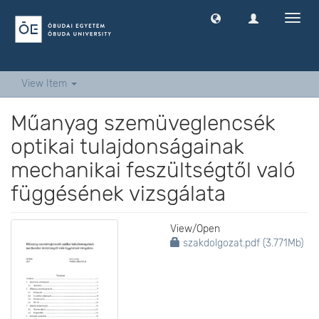
Toggl
navig
View Item
Műanyag szemüveglencsék
optikai tulajdonságainak
mechanikai feszültségtől való
függésének vizsgálata
View/
Open
szakdolgozat.pdf (3.771Mb)