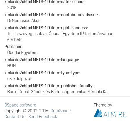
xmlui.dri2xhtml.METS-1.0.item-date-issued
2018
xmlui.dri2xhtml.METS-1.0.item-contributor-advisor
Dr.Nemcsics Ákos
xmlui.dri2xhtml.METS-1.0.item-rights-access
Teljes szöveg csak az Óbudai Egyetem IP tartományában
elérhető!
Publisher
Óbudai Egyetem
xmlui.dri2xhtml.METS-1.0.item-language
HUN
xmlui.dri2xhtml.METS-1.0.item-type-type
szakdolgozat
xmlui.dri2xhtml.METS-1.0.item-publisher-faculty
Bánki Donát Gépész és Biztonságtechnikai Mérnöki Kar
DSpace software
Theme by
copyright © 2002-2016
DuraSpace
Contact Us
|
Send Feedback