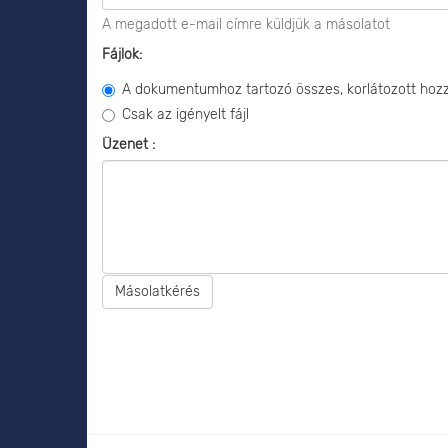
A megadott e-mail címre küldjük a másolatot
Fájlok:
A dokumentumhoz tartozó összes, korlátozott hozzá
Csak az igényelt fájl
Üzenet :
Másolatkérés