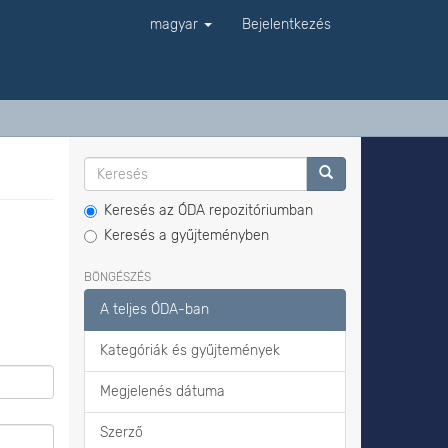
magyar
Bejelentkezés
Keresés az ÓDA repozitóriumban
Keresés a gyűjteményben
BÖNGÉSZÉS
A teljes ÓDA-ban
Kategóriák és gyűjtemények
Megjelenés dátuma
Szerző