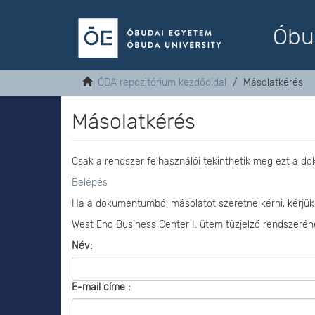
Óbu
ÓDA repozitórium kezdőoldal
Másolatkérés
Másolatkérés
Csak a rendszer felhasználói tekinthetik meg ezt a d
Belépés
Ha a dokumentumból másolatot szeretne kérni, kérjük
West End Business Center I. ütem tűzjelző rendszerén
Név:
E-mail címe :