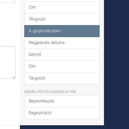
Cím
Tárgyszó
A gyűjteményben
Megjelenés dátuma
Szerző
Cím
Tárgyszó
SZEMÉLYES FELHASZNÁLÓI FIÓK
Bejelentkezés
Regisztráció