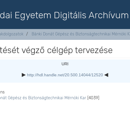
dai Egyetem Digitális Archívum
akdolgozatok
Bánki Donát Gépész és Biztonságtechnikai Mérnöki K
tését végző célgép tervezése
URI
http://hdl.handle.net/20.500.14044/12520
ons
onát Gépész és Biztonságtechnikai Mérnöki Kar
[4039]