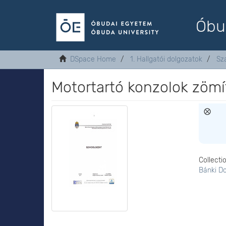
Óbu
DSpace Home
1. Hallgatói dolgozatok
Sz
Motortartó konzolok zömí
Collecti
Bánki D