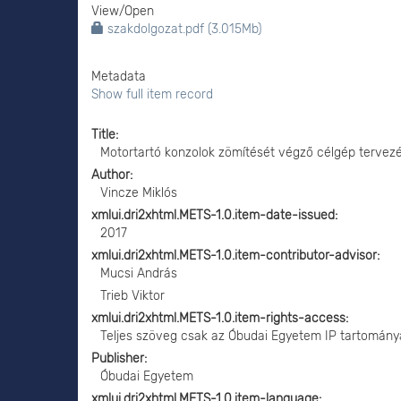
View/
Open
szakdolgozat.pdf (3.015Mb)
Metadata
Show full item record
Title
Motortartó konzolok zömítését végző célgép tervez
Author
Vincze Miklós
xmlui.dri2xhtml.METS-1.0.item-date-issued
2017
xmlui.dri2xhtml.METS-1.0.item-contributor-advisor
Mucsi András
Trieb Viktor
xmlui.dri2xhtml.METS-1.0.item-rights-access
Teljes szöveg csak az Óbudai Egyetem IP tartomány
Publisher
Óbudai Egyetem
xmlui.dri2xhtml.METS-1.0.item-language