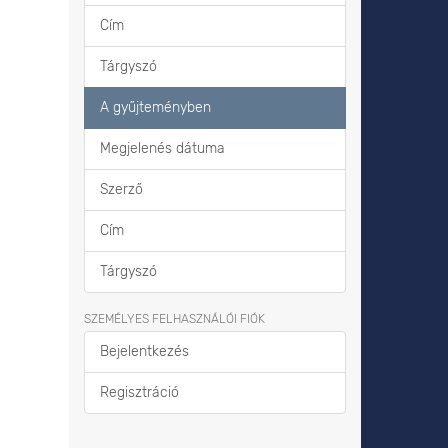
Cím
Tárgyszó
A gyűjteményben
Megjelenés dátuma
Szerző
Cím
Tárgyszó
SZEMÉLYES FELHASZNÁLÓI FIÓK
Bejelentkezés
Regisztráció