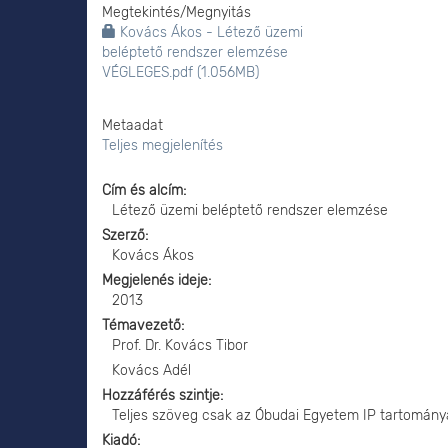
Megtekintés/
Megnyitás
Kovács Ákos - Létező üzemi
beléptető rendszer elemzése
VÉGLEGES.pdf (1.056MB)
Metaadat
Teljes megjelenítés
Cím és alcím
Létező üzemi beléptető rendszer elemzése
Szerző
Kovács Ákos
Megjelenés ideje
2013
Témavezető
Prof. Dr. Kovács Tibor
Kovács Adél
Hozzáférés szintje
Teljes szöveg csak az Óbudai Egyetem IP tartomány
Kiadó