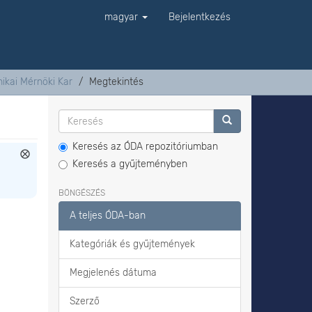
magyar
Bejelentkezés
ikai Mérnöki Kar
Megtekintés
Keresés az ÓDA repozitóriumban
Keresés a gyűjteményben
BÖNGÉSZÉS
A teljes ÓDA-ban
Kategóriák és gyűjtemények
Megjelenés dátuma
Szerző