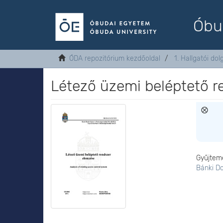
Óbu
ÓDA repozitórium kezdőoldal
1. Hallgatói do
Létező üzemi beléptető r
Gyűjtem
Bánki D