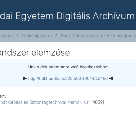
dai Egyetem Digitális Archívum
lgozatok
Szakdolgozatok
Bánki Donát Gépész és Biztonságtechn
endszer elemzése
Link a dokumentumra való hivatkozáshoz:
http://hdl.handle.net/20.500.14044/12460
ény
onát Gépész és Biztonságtechnikai Mérnöki Kar
[4039]