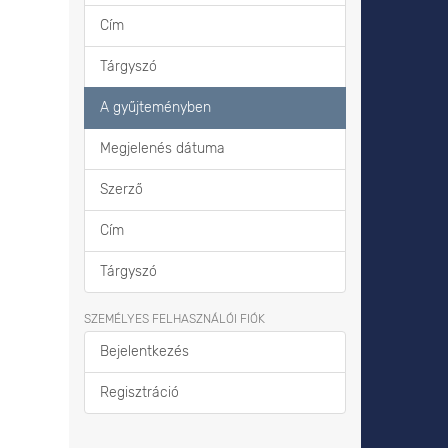
Cím
Tárgyszó
A gyűjteményben
Megjelenés dátuma
Szerző
Cím
Tárgyszó
SZEMÉLYES FELHASZNÁLÓI FIÓK
Bejelentkezés
Regisztráció