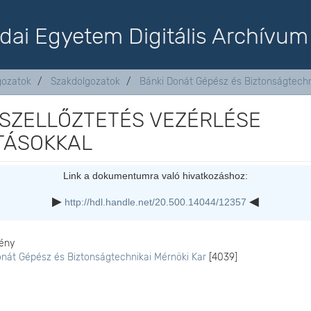
dai Egyetem Digitális Archívum
lgozatok
Szakdolgozatok
Bánki Donát Gépész és Biztonságtechn
 SZELLŐZTETÉS VEZÉRLÉSE
TÁSOKKAL
Link a dokumentumra való hivatkozáshoz:
http://hdl.handle.net/20.500.14044/12357
ény
onát Gépész és Biztonságtechnikai Mérnöki Kar
[4039]