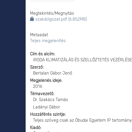
Megtekintés/
Megnyitás
szakdolgozat.pdf (6.852MB)
Metaadat
Teljes megjelenítés
Cím és alcím
IRODA KLIMATIZÁLÁS ÉS SZELLŐZTETÉS VEZÉRLÉS
Szerző
Bertalan Gábor Jenő
Megjelenés ideje
2016
Témavezető
Dr. Szakács Tamás
Ladányi Gábor
Hozzáférés szintje
Teljes szöveg csak az Óbudai Egyetem IP tartomány
Kiadó