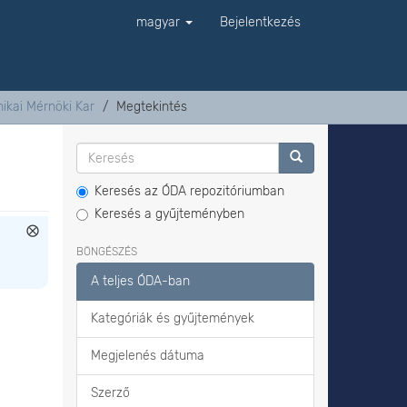
magyar
Bejelentkezés
ikai Mérnöki Kar
Megtekintés
Keresés az ÓDA repozitóriumban
Keresés a gyűjteményben
BÖNGÉSZÉS
A teljes ÓDA-ban
Kategóriák és gyűjtemények
Megjelenés dátuma
Szerző