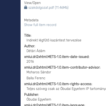
View/
Open
szakdolgozat.pdf (11.46Mb)
Metadata
Show full item record
Title
Indirekt légfűtő kazántest tervezése
Author
Détári Ádám
xmlui.dri2xhtml.METS-1.0.item-date-issued
2016
xmlui.dri2xhtml.METS-1.0.item-contributor-advisor
Moharos Sándor
Balla Ferenc
xmlui.dri2xhtml.METS-1.0.item-rights-access
Teljes szöveg csak az Óbudai Egyetem IP tartomány
Publisher
Óbudai Egyetem
xmlui.dri2xhtml.METS-1.0.item-language