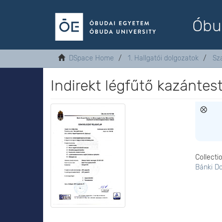
Óbu
DSpace Home
1. Hallgatói dolgozatok
Sz
Indirekt légfűtő kazántes
Collecti
Bánki D