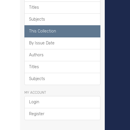
Titles
Subjects
This Collection
By Issue Date
Authors
Titles
Subjects
MY ACCOUNT
Login
Register