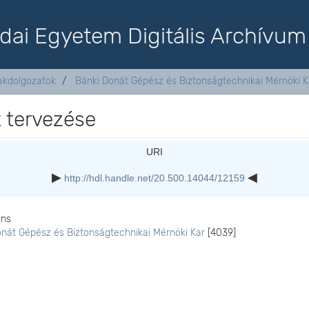
dai Egyetem Digitális Archívum
akdolgozatok
Bánki Donát Gépész és Biztonságtechnikai Mérnöki K
t tervezése
URI
http://hdl.handle.net/20.500.14044/12159
ons
onát Gépész és Biztonságtechnikai Mérnöki Kar
[4039]