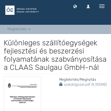
Navig
ki
-
és
bekap
Megtekintés
Különleges szállítóegységek
fejlesztési és beszerzési
folyamatának szabványosítása
a CLAAS Saulgau GmbH-nál
Megtekintés/
Megnyitás
szakdolgozat.pdf (4.355MB)