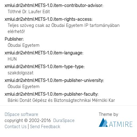
xmlui.dri2xhtml.METS-1.0.item-contributor-advisor
Tóthné Dr. Laufer Edit
xmlui.dri2xhtml.METS-1.0.item-rights-access
Teljes szöveg csak az Óbudai Egyetem IP tartományában
elérhető!
Publisher
Óbudai Egyetem
xmlui.dri2xhtml.METS-1.0.item-language
HUN
xmlui.dri2xhtml.METS-1.0.item-type-type
szakdolgozat
xmlui.dri2xhtml.METS-1.0.item-publisher-university
Óbudai Egyetem
xmlui.dri2xhtml.METS-1.0.item-publisher-faculty
Bánki Donát Gépész és Biztonságtechnikai Mérnöki Kar
DSpace software
Theme by
copyright © 2002-2016
DuraSpace
Contact Us
|
Send Feedback