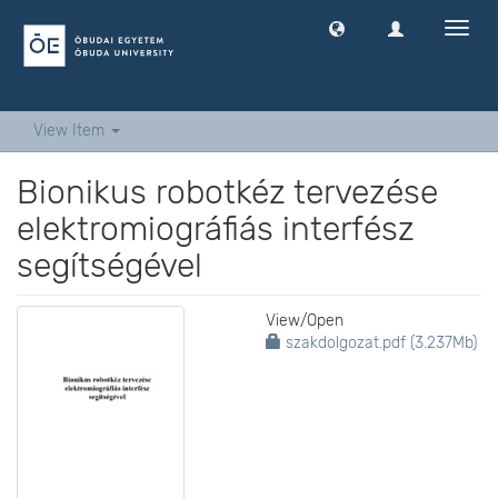
Toggl
navig
View Item
Bionikus robotkéz tervezése
elektromiográfiás interfész
segítségével
View/
Open
szakdolgozat.pdf (3.237Mb)