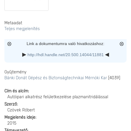
Metaadat
Teljes megjelenítés
Link a dokumentumra való hivatkozáshoz:
http://hdl.handle.net/20.500.14044/11881
Gyűjtemény
Bánki Donát Gépész és Biztonságtechnikai Mérnöki Kar
[4039]
Cím és alcím
Autóipari alkatrész felületkezelése plazmanitridálással
Szerző
Czövek Róbert
Megjelenés ideje
2015
Témavezető