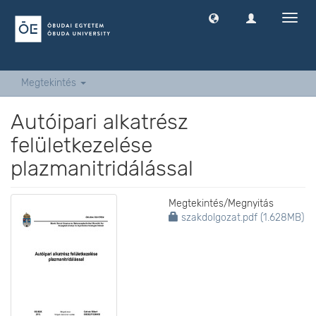
Navig
ki
-
és
bekap
Megtekintés
Autóipari alkatrész
felületkezelése
plazmanitridálással
Megtekintés/
Megnyitás
szakdolgozat.pdf (1.628MB)